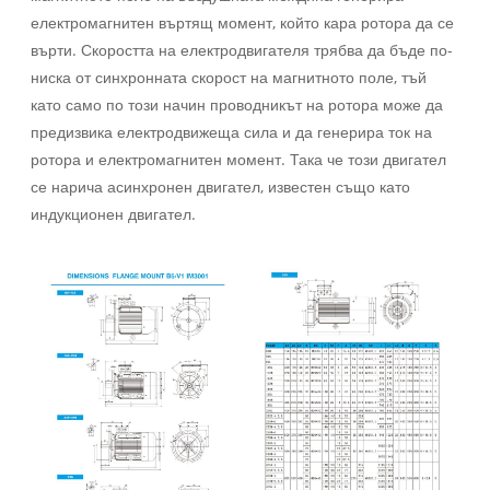
електромагнитен въртящ момент, който кара ротора да се
върти. Скоростта на електродвигателя трябва да бъде по-
ниска от синхронната скорост на магнитното поле, тъй
като само по този начин проводникът на ротора може да
предизвика електродвижеща сила и да генерира ток на
ротора и електромагнитен момент. Така че този двигател
се нарича асинхронен двигател, известен също като
индукционен двигател.