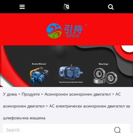
У дома
>
Продукти
>
Асинхронен асинхронен двигател
>
AC
асинхронен двигател
> AC електрически асинхронен двигател за
шлифовъчна машина