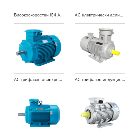
Високоскоростен IE4 AC асинхронен двигател
AC електрически асинхронен двигател за машина за рязане
AC трифазен асинхронен двигател за CNC
AC трифазен индукционен двигател