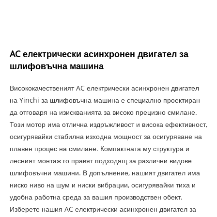
AC електрически асинхронен двигател за
шлифовъчна машина
Висококачественият AC електрически асинхронен двигател
на Yinchi за шлифовъчна машина е специално проектиран
да отговаря на изискванията за високо прецизно смилане.
Този мотор има отлична издръжливост и висока ефективност,
осигурявайки стабилна изходна мощност за осигуряване на
плавен процес на смилане. Компактната му структура и
лесният монтаж го правят подходящ за различни видове
шлифовъчни машини. В допълнение, нашият двигател има
ниско ниво на шум и ниски вибрации, осигурявайки тиха и
удобна работна среда за вашия производствен обект.
Изберете нашия AC електрически асинхронен двигател за