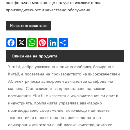
шлифовъчна машина, ще получите изключителна
производителност и качествено обслужване.
Изпратете запитване
Facebook
X
WhatsApp
Pinterest
LinkedIn
Share
Описание на продукта
Yinchi, добре уважавана и опитна фабрика, базирана в
Китай, е посветена на производството на висококачествен
AC електрически асинхронен двигател за шлифовъчна
машина. С ангажимент за предоставяне на високи
постижения, Yinchi е известен с изключителния си опит в
индустрията. Компанията управлява авангардно
производствено съоръжение, включващо най-новите
технологии, и е посветена на производството на
асинхронни двигатели с най-високо качество, които се