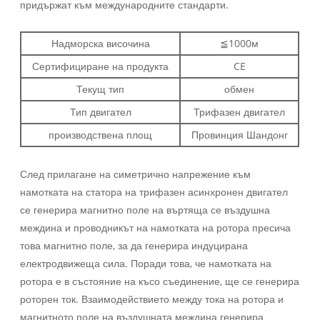
придържат към международните стандарти.
Надморска височина
≦1000м
Сертифициране на продукта
CE
Текущ тип
обмен
Тип двигател
Трифазен двигател
производствена площ
Провинция Шандонг
След прилагане на симетрично напрежение към
намотката на статора на трифазен асинхронен двигател
се генерира магнитно поле на въртяща се въздушна
междина и проводникът на намотката на ротора пресича
това магнитно поле, за да генерира индуцирана
електродвижеща сила. Поради това, че намотката на
ротора е в състояние на късо съединение, ще се генерира
роторен ток. Взаимодействието между тока на ротора и
магнитното поле на въздушната междина генерира