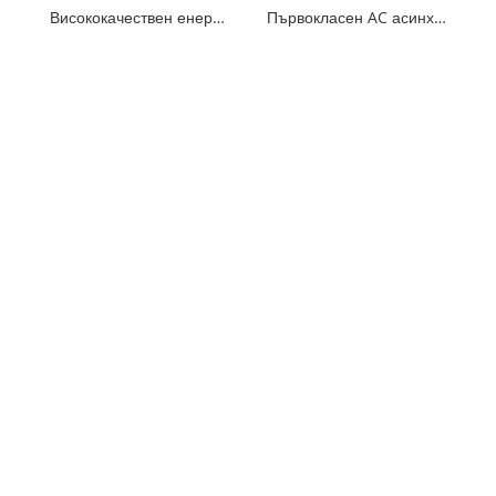
Висококачествен енергоспестяващ 3-фазен променливотоков асинхронен двигател
Първокласен AC асинхронен двигател