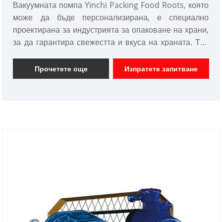
Вакуумната помпа Yinchi Packing Food Roots, която
може да бъде персонализирана, е специално
проектирана за индустрията за опаковане на храни,
за да гарантира свежестта и вкуса на храната. Той
използва технологията на Roots blower за
ефективно извършване на вакуумно опаковане,
Прочетете още
Изпратете запитване
като по този начин удължава срока на годност на
хранителните продукти.