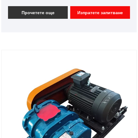
вентилация на Roots за ефективно извличане на
цимент от камиони, като същевременно поддържа
Прочетете още
Изпратете запитване
отрицателно налягане вътре в резервоара,
ефективно предотвратява изтичането на цимент и
защитава околната среда.