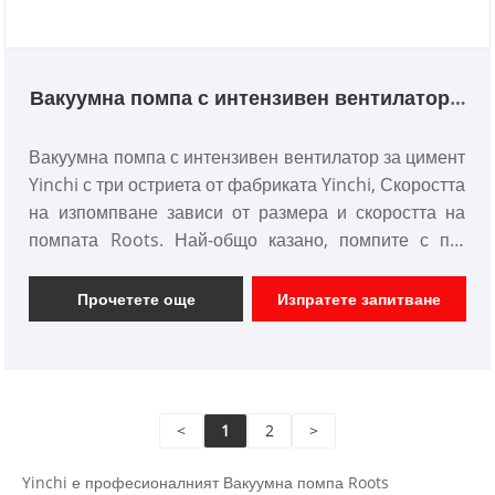
Вакуумна помпа с интензивен вентилатор с
три остриета
Вакуумна помпа с интензивен вентилатор за цимент
Yinchi с три остриета от фабриката Yinchi, Скоростта
на изпомпване зависи от размера и скоростта на
помпата Roots. Най-общо казано, помпите с по-
голям размер и по-висока скорост имат по-високи
скорости на изпомпване. Крайната степен на вакуум
Прочетете още
Изпратете запитване
се отнася до минималната степен на вакуум, която
може да бъде постигната при постоянни работни
условия, повлияна главно от скоростта на изтичане
вътре в помпата и адсорбцията на газ.
<
1
2
>
Yinchi е професионалният Вакуумна помпа Roots