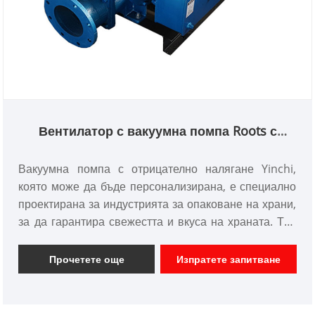
Вентилатор с вакуумна помпа Roots с
отрицателно налягане
Вакуумна помпа с отрицателно налягане Yinchi,
която може да бъде персонализирана, е специално
проектирана за индустрията за опаковане на храни,
за да гарантира свежестта и вкуса на храната. Той
използва технологията на Roots blower за
ефективно извършване на вакуумно опаковане,
Прочетете още
Изпратете запитване
като по този начин удължава срока на годност на
хранителните продукти.