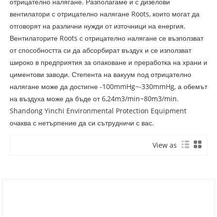
отрицателно налягане. Разполагаме и с дизелови
вентилатори с отрицателно налягане Roots, които могат да
отговорят на различни нужди от източници на енергия.
Вентилаторите Roots с отрицателно налягане се възползват
от способността си да абсорбират въздух и се използват
широко в предприятия за опаковане и преработка на храни и
циментови заводи. Степента на вакуум под отрицателно
налягане може да достигне -100mmHg~-330mmHg, а обемът
на въздуха може да бъде от 6,24m3/min~80m3/min.
Shandong Yinchi Environmental Protection Equipment
очаква с нетърпение да си сътрудничи с вас.
View as