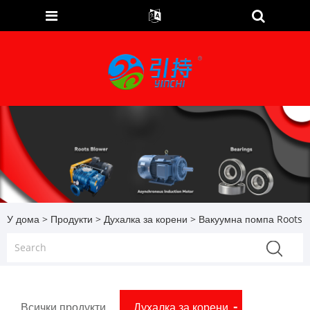
У дома
>
Продукти
>
Духалка за корени
> Вакуумна помпа Roots
Всички продукти
Духалка за корени