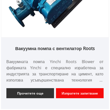
Вакуумна помпа с вентилатор Roots
Вакуумната помпа Yinchi Roots Blower от
фабриката Yinchi е специално изработена за
индустрията за транспортиране на цимент, като
използва усъвършенствана технология за
вентилация на Roots за ефективно извличане на
цимент от камиони, като същевременно поддържа
Прочетете още
Изпратете запитване
отрицателно налягане в резервоара, ефективно
предотвратява изтичането на цимент и защитава