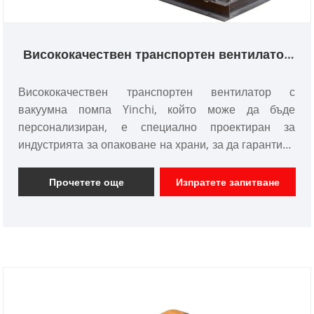
Висококачествен транспортен вентилатор
с вакуумна помпа
Висококачествен транспортен вентилатор с
вакуумна помпа Yinchi, който може да бъде
персонализиран, е специално проектиран за
индустрията за опаковане на храни, за да гарантира
свежестта и вкуса на храната. Той използва
технологията на Roots blower за ефективно
Прочетете още
Изпратете запитване
извършване на вакуумно опаковане, като по този
начин удължава срока на годност на хранителните
продукти.