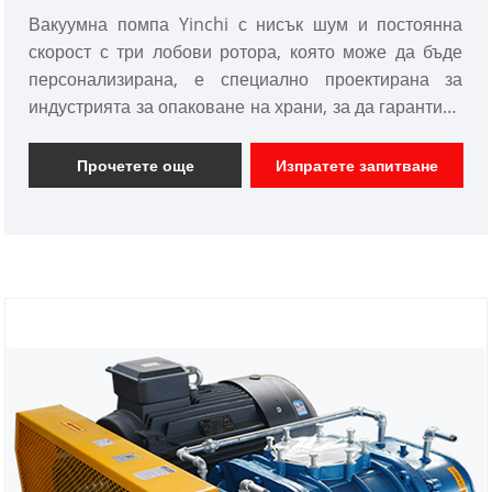
Вакуумна помпа Yinchi с нисък шум и постоянна
скорост с три лобови ротора, която може да бъде
персонализирана, е специално проектирана за
индустрията за опаковане на храни, за да гарантира
свежестта и вкуса на храната. Той използва
технологията на Roots blower за ефективно
Прочетете още
Изпратете запитване
извършване на вакуумно опаковане, като по този
начин удължава срока на годност на хранителните
продукти.