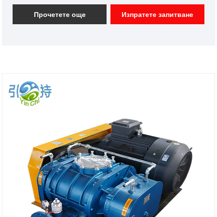
вентилация на Roots за ефективно извличане на
цимент от камиони, като същевременно поддържа
Прочетете още
Изпратете запитване
отрицателно налягане вътре в резервоара,
ефективно предотвратява изтичането на цимент и
защитава околната среда.