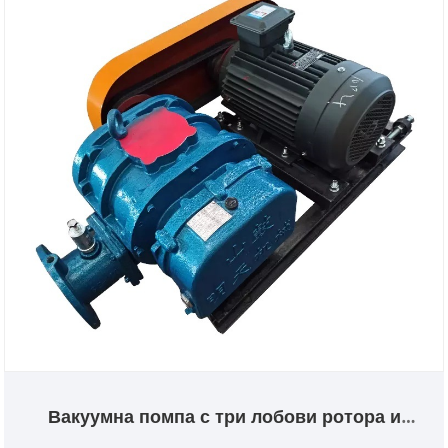
Вакуумна помпа с три лобови ротора и
постоянна скорост с нисък шум