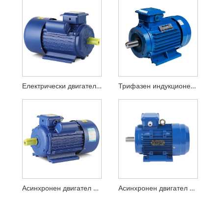
Електрически двигател с променлива честота на въртящия момент
Трифазен индукционен електрически двигател с променлива честота
Асинхронен двигател с променлива честота за циментов завод
Асинхронен двигател с променлива честота на електроцентрала