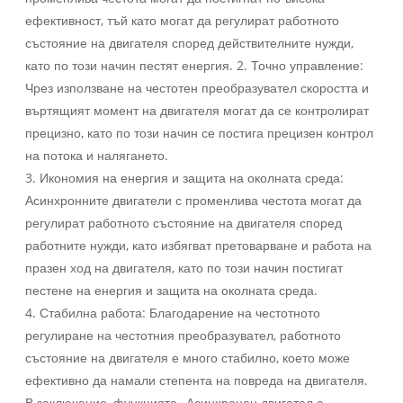
ефективност, тъй като могат да регулират работното
състояние на двигателя според действителните нужди,
като по този начин пестят енергия. 2. Точно управление:
Чрез използване на честотен преобразувател скоростта и
въртящият момент на двигателя могат да се контролират
прецизно, като по този начин се постига прецизен контрол
на потока и налягането.
3. Икономия на енергия и защита на околната среда:
Асинхронните двигатели с променлива честота могат да
регулират работното състояние на двигателя според
работните нужди, като избягват претоварване и работа на
празен ход на двигателя, като по този начин постигат
пестене на енергия и защита на околната среда.
4. Стабилна работа: Благодарение на честотното
регулиране на честотния преобразувател, работното
състояние на двигателя е много стабилно, което може
ефективно да намали степента на повреда на двигателя.
В заключение, функцията „Асинхронен двигател с