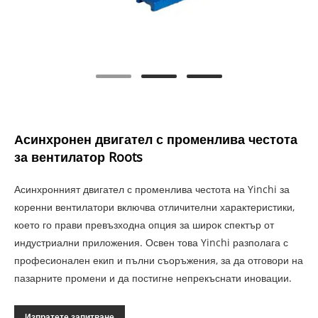
Асинхронен двигател с променлива честота
за вентилатор Roots
Асинхронният двигател с променлива честота на Yinchi за
коренни вентилатори включва отличителни характеристики,
което го прави превъзходна опция за широк спектър от
индустриални приложения. Освен това Yinchi разполага с
професионален екип и пълни съоръжения, за да отговори на
пазарните промени и да постигне непрекъснати иновации.
Изпратете запитване