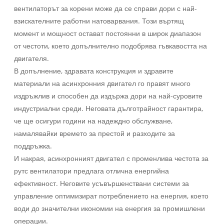
вентилаторът за корени може да се справи дори с най-
взискателните работни натоварвания. Този въртящ
момент и мощност остават постоянни в широк диапазон
от честоти, което допълнително подобрява гъвкавостта на
двигателя.
В допълнение, здравата конструкция и здравите
материали на асинхронния двигател го правят много
издръжлив и способен да издържа дори на най-суровите
индустриални среди. Неговата дълготрайност гарантира,
че ще осигури години на надеждно обслужване,
намалявайки времето за престой и разходите за
поддръжка.
И накрая, асинхронният двигател с променлива честота за
рутс вентилатори предлага отлична енергийна
ефективност. Неговите усъвършенствани системи за
управление оптимизират потреблението на енергия, което
води до значителни икономии на енергия за промишлени
операции.