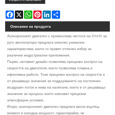
Facebook
X
WhatsApp
Pinterest
LinkedIn
Share
Описание на продукта
Асинхронният двигател с променлива честота на Yinchi за
рутс вентилатори предлага няколко уникални
характеристики, които го правят отличен избор за
различни индустриални приложения.
Първо, неговият дизайн позволява прецизен контрол на
скоростта на двигателя, което позволява плавна и
ефективна работа. Този прецизен контрол на скоростта е
от решаващо значение за поддържането на постоянен
въздушен поток и нива на налягане, което е от решаващо
значение за процеси, които изискват прецизни
атмосферни условия.
Второ, асинхронният двигател предлага висок въртящ
момент и изходна мощност, гарантирайки, че