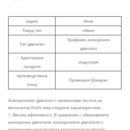
марка
Инчи
Текущ тип
обмен
Трифазен асинхронен
Тип двигател
двигател
Адаптирани
индустрия
продукти
производствена
Провинция Шандонг
площ
Асинхронният двигател с променлива честота за
вентилатор Roots има следните характеристики:
1. Висока ефективност: В сравнение с обикновените
асинхронни двигатели, асинхронните двигатели с
променлива честота могат да постигнат по-висока