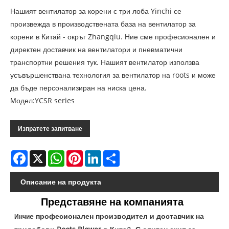
Нашият вентилатор за корени с три лоба Yinchi се
произвежда в производствената база на вентилатор за
корени в Китай - окръг Zhangqiu. Ние сме професионален и
директен доставчик на вентилатори и пневматични
транспортни решения тук. Нашият вентилатор използва
усъвършенствана технология за вентилатор на roots и може
да бъде персонализиран на ниска цена.
Модел:YCSR series
Изпратете запитване
Facebook
X
WhatsApp
Pinterest
LinkedIn
Share
Описание на продукта
Представяне на компанията
е професионален производител и доставчик на
Инчи