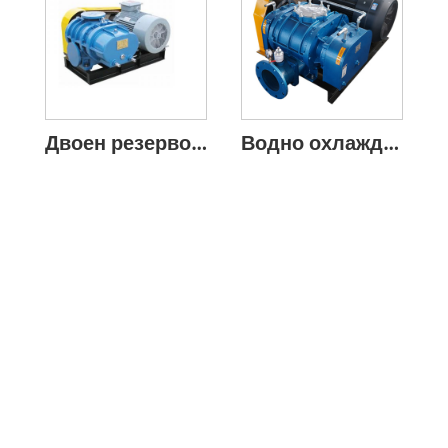
Двоен резервоар за масло, трилобен клиновиден ремък Ротационен вентилатор
Водно охлаждан ротационен вентилатор с двоен маслен резервоар с три лопатки с клиновиден ремък