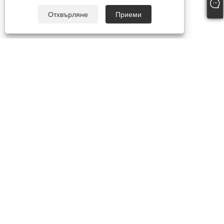
Отхвърляне
Приеми