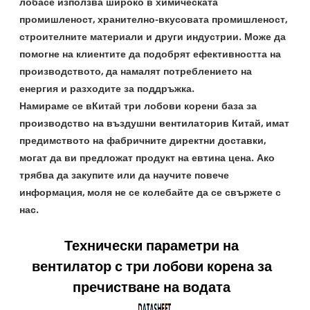
лоба
се използва широко в химическата
промишленост, хранително-вкусовата промишленост,
строителните материали и други индустрии. Може да
помогне на клиентите да подобрят ефективността на
производството, да намалят потреблението на
енергия и разходите за поддръжка.
Намираме се в
Китай три лобови корени база за
производство на въздушни вентилатори
в Китай, имат
предимството на фабричните директни доставки,
могат да ви предложат продукт на евтина цена. Ако
трябва да закупите или да научите повече
информация, моля не се колебайте да се свържете с
нас.
Технически параметри на
вентилатор с три лобови корена за
пречистване на водата