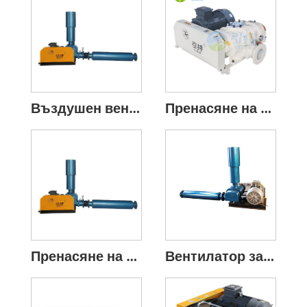
Въздушен вентилатор с три лобови корена Yinchi
Пренасяне на калциев карбонат с трилобен клиновиден ремък Ротационен вентилатор
Пренасяне на летлива пепел Ротационен вентилатор с три лобови клиновидни ремъци
Вентилатор за корени за аериране на аквакултури за езерце за риба и скариди