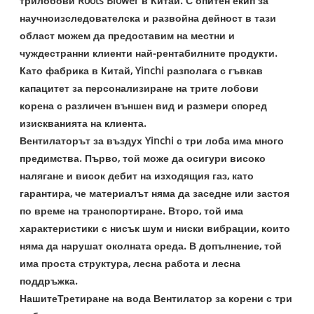
трилобови Roots Blower в Китай. С опитен екип за
научноизследователска и развойна дейност в тази
област можем да предоставим на местни и
чуждестранни клиенти най-рентабилните продукти.
Като фабрика в Китай, Yinchi разполага с гъвкав
капацитет за персонализиране на трите лобови
корена с различен външен вид и размери според
изискванията на клиента.
Вентилаторът за въздух Yinchi с три лоба има много
предимства. Първо, той може да осигури високо
налягане и висок дебит на изходящия газ, като
гарантира, че материалът няма да заседне или застоя
по време на транспортиране. Второ, той има
характеристики с нисък шум и ниски вибрации, които
няма да нарушат околната среда. В допълнение, той
има проста структура, лесна работа и лесна
поддръжка.
Нашите
Третиране на вода Вентилатор за корени с три